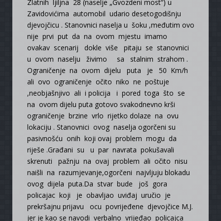
Zlatnih ljiljna 28 (naselje „Gvozdeni most“) u
Zavidovićima automobil udario desetogodišnju
djevojčicu . Stanovnici naselja u šoku ,međutim ovo
nije prvi put da na ovom mjestu imamo
ovakav scenarij dokle više pitaju se stanovnici
u ovom naselju živimo sa stalnim strahom .
Ograničenje na ovom dijelu puta je 50 Km/h
ali ovo ograničenje očito niko ne poštuje
,neobjašnjivo ali i policija i pored toga što se
na ovom dijelu puta gotovo svakodnevno krši
ograničenje brzine vrlo rijetko dolaze na ovu
lokaciju . Stanovnici ovog naselja ogorčeni su
pasivnošću onih koji ovaj problem mogu da
riješe .Građani su u par navrata pokušavali
skrenuti pažnju na ovaj problem ali očito nisu
naišli na razumjevanje,ogorčeni najvljuju blokadu
ovog dijela puta.Da stvar bude još gora
policajac koji je obavljao uviđaj uručio je
prekršajnu prijavu ocu povrijeđene djevojčice M.J.
jer je kao se navodi verbalno vrijeđao policajca