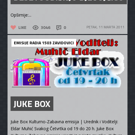
Opširnije:...
LIKE
3046
0
PETAK, 11 MARTA 2011
EMISIJE RADIA 1503 ZAVIDOVICI
JUKE BOX
Juke Box Kulturno-Zabavna emisija | Urednik i Voditelji:
Eldar Muhić Svakog Četvrtka od 19 do 20 h. Juke Box