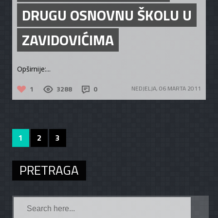
DRUGU OSNOVNU ŠKOLU U
ZAVIDOVIĆIMA
Opširnije:...
1
3288
0
NEDJELJA, 06 MARTA 2011
1
2
3
PRETRAGA