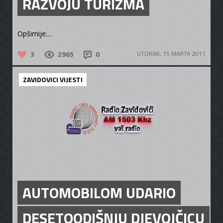
RAZVOJU TURIZMA
Opširnije:...
3
2965
0
UTORAK, 15 MARTA 2011
ZAVIDOVICI VIJESTI
AUTOMOBILOM UDARIO
DESETOODIŠNJU DJEVOJČICU